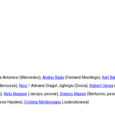
a Antonesi (Mercedes),
Andrei Radu
(Fernand Mondego),
Karl Ba
aderousse),
Nico
/ Adriana Dragut Jighirgiu (Doica),
Robert Oprea
),
Nelu Neagoe
(Jacopo, pescar),
Dragos Maxim
(Bertuccio, pes
tesa Haydee),
Cristina Moldoveanu
(Judecatoarea)