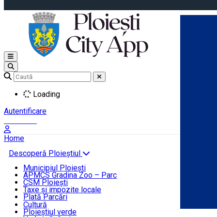
Open main menu
Loading
Autentificare
Înscrie-te
Home
Descoperă Ploieștiul
Agenda evenimentelor
Municipiul Ploiești
Știri Primărie
APMCS Gradina Zoo – Parc
CSM Ploiești
Taxe și impozite locale
Turist în Ploiești
Plată Parcări
Cultură
Ploieștiul verde
Contact
Română