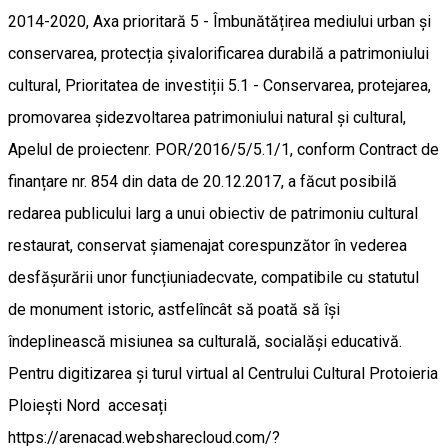
2014-2020, Axa prioritară 5 - Îmbunătățirea mediului urban și
conservarea, protecția șivalorificarea durabilă a patrimoniului
cultural, Prioritatea de investiții 5.1 - Conservarea, protejarea,
promovarea șidezvoltarea patrimoniului natural și cultural,
Apelul de proiectenr. POR/2016/5/5.1/1, conform Contract de
finanțare nr. 854 din data de 20.12.2017, a făcut posibilă
redarea publicului larg a unui obiectiv de patrimoniu cultural
restaurat, conservat șiamenajat corespunzător în vederea
desfășurării unor funcțiuniadecvate, compatibile cu statutul
de monument istoric, astfelîncât să poată să își
îndeplinească misiunea sa culturală, socialăși educativă.
Pentru digitizarea și turul virtual al Centrului Cultural Protoieria
Ploiești Nord accesați
https://arenacad.websharecloud.com/?