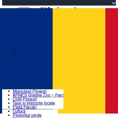
Open main menu
Loading
Autentificare
Înscrie-te
Home
Descoperă Ploieștiul
Agenda evenimentelor
Municipiul Ploiești
Știri Primărie
APMCS Gradina Zoo – Parc
CSM Ploiești
Taxe și impozite locale
Turist în Ploiești
Plată Parcări
Cultură
Ploieștiul verde
Contact
Română