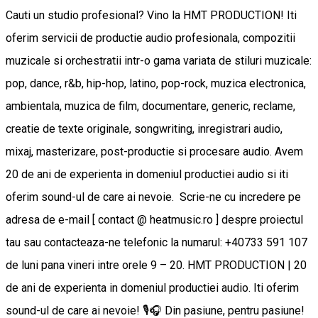
Cauti un studio profesional? Vino la HMT PRODUCTION! Iti
oferim servicii de productie audio profesionala, compozitii
muzicale si orchestratii intr-o gama variata de stiluri muzicale:
pop, dance, r&b, hip-hop, latino, pop-rock, muzica electronica,
ambientala, muzica de film, documentare, generic, reclame,
creatie de texte originale, songwriting, inregistrari audio,
mixaj, masterizare, post-productie si procesare audio. Avem
20 de ani de experienta in domeniul productiei audio si iti
oferim sound-ul de care ai nevoie. Scrie-ne cu incredere pe
adresa de e-mail [ contact @ heatmusic.ro ] despre proiectul
tau sau contacteaza-ne telefonic la numarul: +40733 591 107
de luni pana vineri intre orele 9 – 20. HMT PRODUCTION | 20
de ani de experienta in domeniul productiei audio. Iti oferim
sound-ul de care ai nevoie! 🎙🎧 Din pasiune, pentru pasiune!