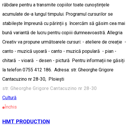
răbdare pentru a transmite copiilor toate cunoștințele
acumulate de-a lungul timpului. Programul cursurilor se
stabilește împreună cu părinții ș încercăm să găsim cea mai
bună variantă de lucru pentru copiii dumneavoastră. Allegria
Creativ va propune următoarele cursuri: - ateliere de creație -
canto - muzică ușoară - canto - muzică populară - pian -
chitară - vioară - desen - pictură Pentru informații ne găsiți
la telefon 0755 412 186. Adresa: str. Gheorghe Grigore
Cantacuzino nr 28-30, Ploiești
str. Gheorghe Grigore Cantacuzino nr 28-30
Cultură
Închis
HMT PRODUCTION