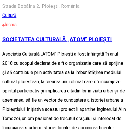
Strada Bobâlna 2, Ploiești, România
Cultură
Închis
SOCIETATEA CULTURALĂ „ATOM” PLOIEȘTI
Asociația Culturală „ATOM" Ploieşti a fost înființată în anul
2018 cu scopul declarat de a fi o organizație care să sprijine
și să contribuie prin activitatea sa la îmbunătățirea mediului
cultural ploieștean, la crearea unui climat care să încurajeze
spiritul participativ și implicarea citadinilor în viața urbei și, de
asemenea, să fie un vector de cunoaștere a istoriei urbane a
Ploieștiului. Inițiativa acestui proiect îi aparține inginerului Alin
Tomozei, un om pasionat de trecutul orașului și interesat de
încurajarea studierii istoriei locale, de sprijinirea tinerilor