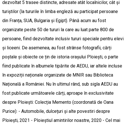
dezvoltat 5 trasee distincte, adresate atât localnicilor, cât și
turiștilor (la tururile în limba engleză au participat persoane
din Franța, SUA, Bulgaria și Egipt). Până acum au fost
organizate peste 50 de tururi la care au luat parte 800 de
persoane, fiind dezvoltate inclusiv tururi speciale pentru elevi
și liceeni. De asemenea, au fost strânse fotografii, cărți
poștale și obiecte ce țin de istoria orașului Ploiești, o parte
fiind publicate în albumele tipărite de AEDU, iar altele incluse
în expoziții naționale organizate de MNIR sau Biblioteca
Națională a României. Nu în ultimul rând, sub sigla AEDU au
fost publicate următoarele cărți, aproape în exclusivitate
despre Ploiești: Colecția Memento (coordonată de Oana
Purice): - Automobile, dulcețuri și alte povestiri despre
Ploiești, 2021 - Ploieștiul amintirilor noastre, 2020 - Cel mai