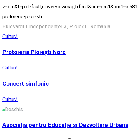
v=om&t=p:default,c:overviewmap,h:f,m:t&om=om1&om1=x:5810
protoierie-ploiesti
Bulevardul Independenței 3, Ploiești, România
Cultură
Protoieria Ploiești Nord
Cultură
Concert simfonic
Cultură
Deschis
Asociația pentru Educație și Dezvoltare Urbană