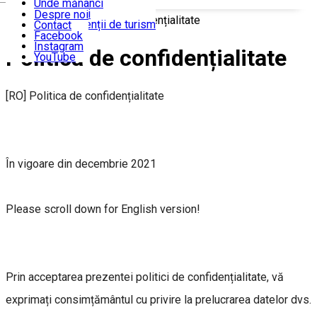
Unde mănânci
Unde dormi
Despre noi
Acasă
Politica de confidențialitate
Ghizi și agenții de turism
Contact
Facebook
Instagram
Politica de confidențialitate
YouTube
[RO] Politica de confidențialitate
În vigoare din decembrie 2021
Please scroll down for English version!
Prin acceptarea prezentei politici de confidențialitate, vă
exprimați consimțământul cu privire la prelucrarea datelor dvs.