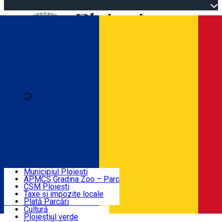
Open main menu
Loading
Autentificare
Înscrie-te
Home
Descoperă Ploieștiul
Agenda evenimentelor
Municipiul Ploiești
Știri Primărie
APMCS Gradina Zoo – Parc
CSM Ploiești
Taxe și impozite locale
Turist în Ploiești
Plată Parcări
Cultură
Ploieștiul verde
Contact
Română