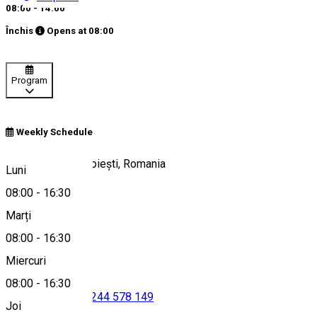
08:00 - 14:00
Închis
Opens at
08:00
Program
Weekly Schedule
Piața Eroilor 1, Ploiești, Romania
Luni
08:00
-
16:30
Marți
Hartă
08:00
-
16:30
Miercuri
08:00
-
16:30
0244 578 148
•
0244 578 149
Joi