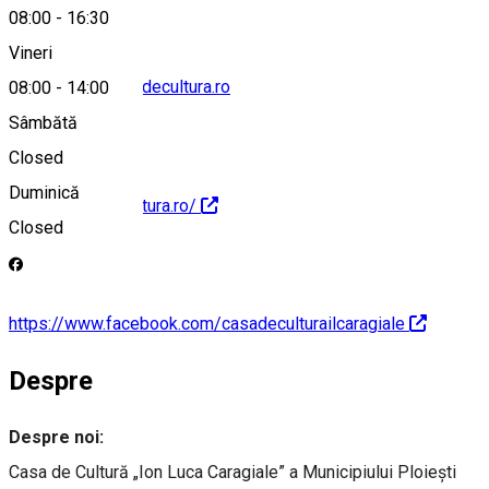
08:00
-
16:30
Vineri
secretariat@casadecultura.ro
08:00
-
14:00
Sâmbătă
Closed
Duminică
https://casadecultura.ro/
Closed
https://www.facebook.com/casadeculturailcaragiale
Despre
Despre noi:
Casa de Cultură „Ion Luca Caragiale” a Municipiului Ploieşti