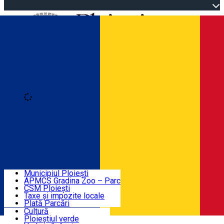
Open main menu
Loading
Autentificare
Înscrie-te
Home
Descoperă Ploieștiul
Agenda evenimentelor
Municipiul Ploiești
Știri Primărie
APMCS Gradina Zoo – Parc
CSM Ploiești
Taxe și impozite locale
Turist în Ploiești
Plată Parcări
Cultură
Ploieștiul verde
Contact
Română