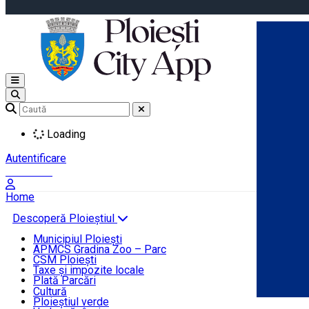
Open main menu
Loading
Autentificare
Înscrie-te
Home
Descoperă Ploieștiul
Agenda evenimentelor
Municipiul Ploiești
Știri Primărie
APMCS Gradina Zoo – Parc
CSM Ploiești
Taxe și impozite locale
Turist în Ploiești
Plată Parcări
Cultură
Ploieștiul verde
Contact
Română