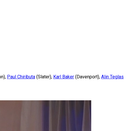
on),
Paul Chiributa
(Slater),
Karl Baker
(Davenport),
Alin Teglas