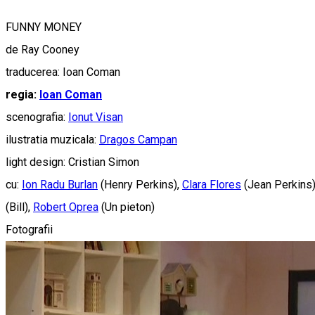
FUNNY MONEY
de Ray Cooney
traducerea: Ioan Coman
regia:
Ioan Coman
scenografia:
Ionut Visan
ilustratia muzicala:
Dragos Campan
light design: Cristian Simon
cu:
Ion Radu Burlan
(Henry Perkins),
Clara Flores
(Jean Perkins
(Bill),
Robert Oprea
(Un pieton)
Fotografii