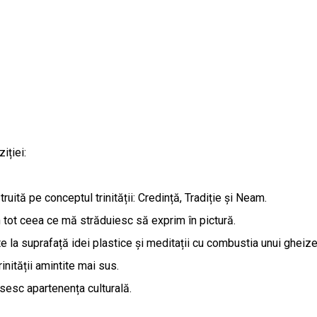
iției:
ită pe conceptul trinității: Credință, Tradiție și Neam.
n tot ceea ce mă străduiesc să exprim în pictură.
e la suprafață idei plastice și meditații cu combustia unui gheiz
rinității amintite mai sus.
isesc apartenența culturală.