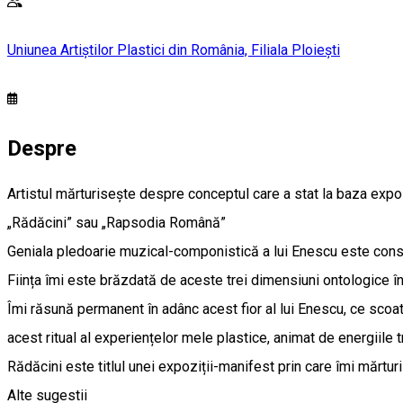
Uniunea Artiștilor Plastici din România, Filiala Ploiești
Despre
Artistul mărturisește despre conceptul care a stat la baza expoz
„Rădăcini” sau „Rapsodia Română”
Geniala pledoarie muzical-componistică a lui Enescu este constru
Ființa îmi este brăzdată de aceste trei dimensiuni ontologice î
Îmi răsună permanent în adânc acest fior al lui Enescu, ce scoat
acest ritual al experiențelor mele plastice, animat de energiile t
Rădăcini este titlul unei expoziții-manifest prin care îmi mărtur
Alte sugestii