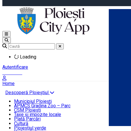
Open main menu
Loading
Autentificare
Înscrie-te
Home
Descoperă Ploieștiul
Agenda evenimentelor
Municipiul Ploiești
Știri Primărie
APMCS Gradina Zoo – Parc
CSM Ploiești
Taxe și impozite locale
Turist în Ploiești
Plată Parcări
Cultură
Ploieștiul verde
Contact
Română