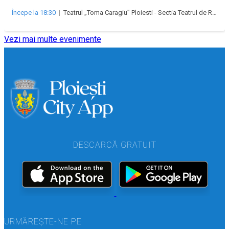
Începe la 18:30
|
Teatrul „Toma Caragiu” Ploiesti - Sectia Teatrul de Revista „Majestic”
Vezi mai multe evenimente
DESCARCĂ GRATUIT
URMĂREȘTE-NE PE