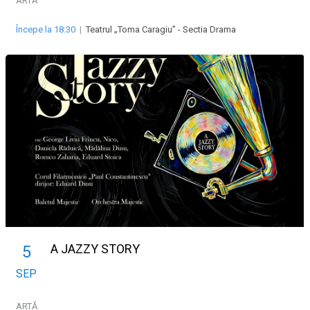
ARTĂ
Începe la 18:30
|
Teatrul „Toma Caragiu” - Sectia Drama
A JAZZY STORY
5
SEP
ARTĂ