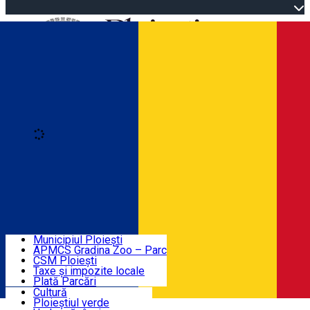
Open main menu
Loading
Autentificare
Înscrie-te
Home
Descoperă Ploieștiul
Agenda evenimentelor
Municipiul Ploiești
Știri Primărie
APMCS Gradina Zoo – Parc
CSM Ploiești
Taxe și impozite locale
Turist în Ploiești
Plată Parcări
Cultură
Ploieștiul verde
Contact
Română