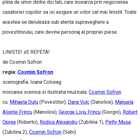
plina de umor dintre doi tati, care incearca prin negocierea
casatoriei copiilor sa isi asigure un viitor cat mai linistit. Toate
acestea se deruleaza sub atenta supraveghere a
povestitorului, care devine personaj al propriei piese.
LINISTE! sE REPETA!
de Cosmin Sofron
regia:
Cosmin Sofron
scenografia: Ioana Colceag
miscarea scenica si ilustratia muzicala:
Cosmin Sofron
cu:
Mihaela Dutu
(Povestitor),
Dana Vulc
(Danolice),
Manuela
Alionte Frincu
(Manolice),
George Liviu Frincu
(Giorgio),
Robert
Oprea
(Roberto),
Rodica Alexandru
(Zubilina 1),
Petty Musa
(Zubilina 2),
Cosmin Sofron
(Sebi)