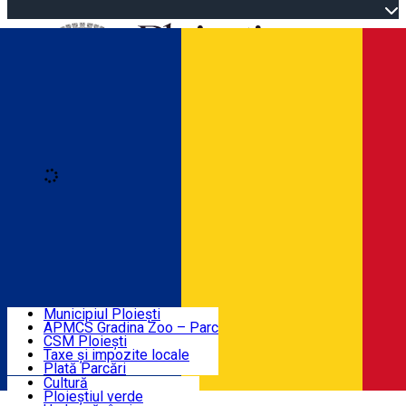
Open main menu
Loading
Autentificare
Înscrie-te
Home
Descoperă Ploieștiul
Agenda evenimentelor
Municipiul Ploiești
Știri Primărie
APMCS Gradina Zoo – Parc
CSM Ploiești
Taxe și impozite locale
Turist în Ploiești
Plată Parcări
Cultură
Ploieștiul verde
Contact
Română