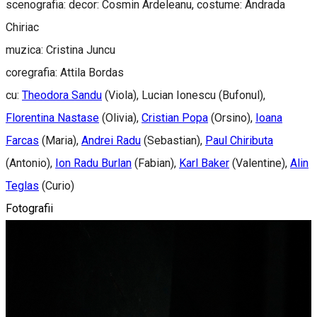
scenografia: decor: Cosmin Ardeleanu, costume: Andrada
Chiriac
muzica: Cristina Juncu
coregrafia: Attila Bordas
cu:
Theodora Sandu
(Viola), Lucian Ionescu (Bufonul),
Florentina Nastase
(Olivia),
Cristian Popa
(Orsino),
Ioana
Farcas
(Maria),
Andrei Radu
(Sebastian),
Paul Chiributa
(Antonio),
Ion Radu Burlan
(Fabian),
Karl Baker
(Valentine),
Alin
Teglas
(Curio)
Fotografii