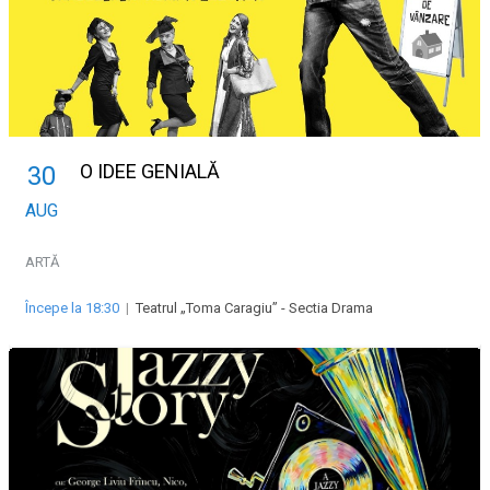
O IDEE GENIALĂ
30
AUG
ARTĂ
Începe la 18:30
|
Teatrul „Toma Caragiu” - Sectia Drama