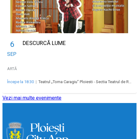
DESCURCĂ LUME
6
SEP
ARTĂ
Începe la 18:30
|
Teatrul „Toma Caragiu” Ploiesti - Sectia Teatrul de Revista „Majestic”
Vezi mai multe evenimente