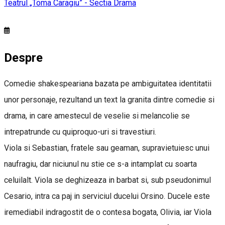
Teatrul „Toma Caragiu” - Sectia Drama
Despre
Comedie shakespeariana bazata pe ambiguitatea identitatii
unor personaje, rezultand un text la granita dintre comedie si
drama, in care amestecul de veselie si melancolie se
intrepatrunde cu quiproquo-uri si travestiuri.
Viola si Sebastian, fratele sau geaman, supravietuiesc unui
naufragiu, dar niciunul nu stie ce s-a intamplat cu soarta
celuilalt. Viola se deghizeaza in barbat si, sub pseudonimul
Cesario, intra ca paj in serviciul ducelui Orsino. Ducele este
iremediabil indragostit de o contesa bogata, Olivia, iar Viola