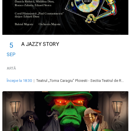
A JAZZY STORY
5
SEP
ARTĂ
Începe la 18:30
|
Teatrul „Toma Caragiu” Ploiesti - Sectia Teatrul de Revista „Majestic”