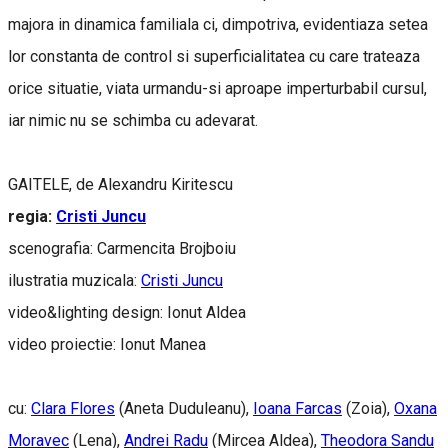
majora in dinamica familiala ci, dimpotriva, evidentiaza setea
lor constanta de control si superficialitatea cu care trateaza
orice situatie, viata urmandu-si aproape imperturbabil cursul,
iar nimic nu se schimba cu adevarat.
GAITELE, de Alexandru Kiritescu
regia:
Cristi Juncu
scenografia: Carmencita Brojboiu
ilustratia muzicala:
Cristi Juncu
video&lighting design: Ionut Aldea
video proiectie: Ionut Manea
cu:
Clara Flores
(Aneta Duduleanu),
Ioana Farcas
(Zoia),
Oxana
Moravec
(Lena),
Andrei Radu
(Mircea Aldea),
Theodora Sandu