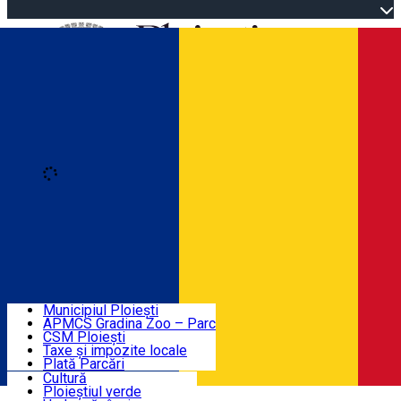
Open main menu
Loading
Autentificare
Înscrie-te
Home
Descoperă Ploieștiul
Agenda evenimentelor
Municipiul Ploiești
Știri Primărie
APMCS Gradina Zoo – Parc
CSM Ploiești
Taxe și impozite locale
Turist în Ploiești
Plată Parcări
Cultură
Ploieștiul verde
Contact
Română