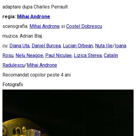
adaptare dupa Charles Perrault
regia:
Mihai Androne
scenografia:
Mihai Androne
si
Costel Dobrescu
muzica: Adrian Blaj
cu:
Diana Uta
,
Daniel Burcea
,
Lucian Orbean
,
Nuta Ilie
/
Ioana
Rosu
,
Nelu Neagoe
,
Paul Niculae
,
Lizica Sterea
,
Catalin
Radulescu
/
Mihai Androne
Recomandat copiilor peste 4 ani
Fotografii