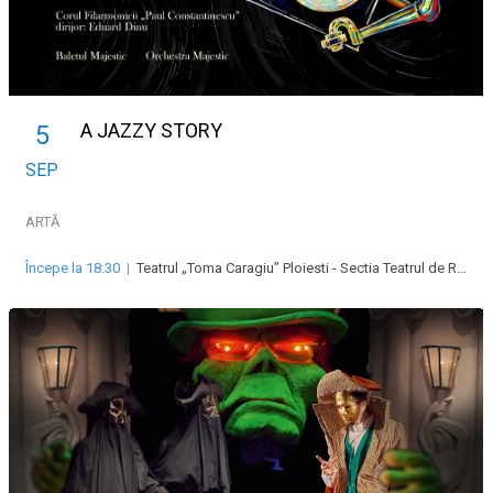
A JAZZY STORY
5
SEP
ARTĂ
Începe la 18:30
|
Teatrul „Toma Caragiu” Ploiesti - Sectia Teatrul de Revista „Majestic”