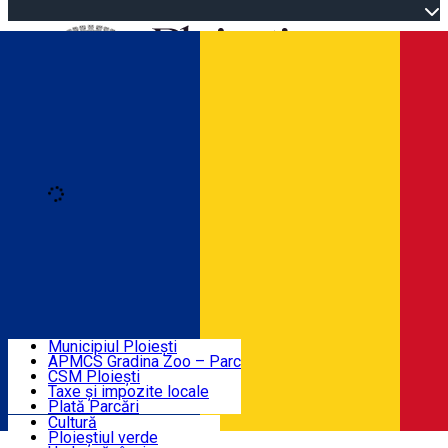
Open main menu
Loading
Autentificare
Înscrie-te
Home
Descoperă Ploieștiul
Agenda evenimentelor
Municipiul Ploiești
Știri Primărie
APMCS Gradina Zoo – Parc
CSM Ploiești
Taxe și impozite locale
Turist în Ploiești
Plată Parcări
Cultură
Ploieștiul verde
Contact
Română