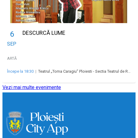
DESCURCĂ LUME
6
SEP
ARTĂ
Începe la 18:30
|
Teatrul „Toma Caragiu” Ploiesti - Sectia Teatrul de Revista „Majestic”
Vezi mai multe evenimente