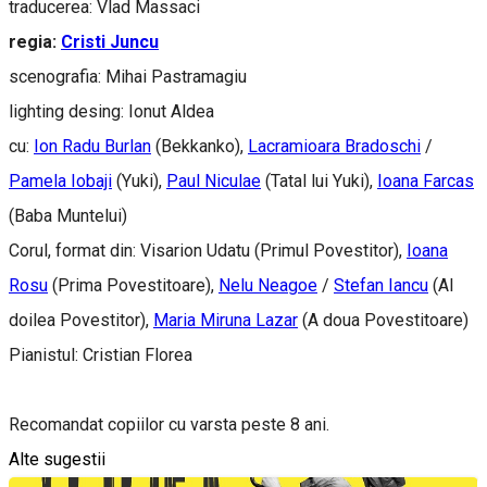
traducerea: Vlad Massaci
regia:
Cristi Juncu
scenografia: Mihai Pastramagiu
lighting desing: Ionut Aldea
cu:
Ion Radu Burlan
(Bekkanko),
Lacramioara Bradoschi
/
Pamela Iobaji
(Yuki),
Paul Niculae
(Tatal lui Yuki),
Ioana Farcas
(Baba Muntelui)
Corul, format din: Visarion Udatu (Primul Povestitor),
Ioana
Rosu
(Prima Povestitoare),
Nelu Neagoe
/
Stefan Iancu
(Al
doilea Povestitor),
Maria Miruna Lazar
(A doua Povestitoare)
Pianistul: Cristian Florea
Recomandat copiilor cu varsta peste 8 ani.
Alte sugestii