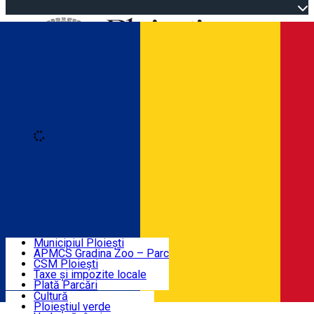
Open main menu
Loading
Autentificare
Înscrie-te
Home
Descoperă Ploieștiul
Agenda evenimentelor
Municipiul Ploiești
Știri Primărie
APMCS Gradina Zoo – Parc
CSM Ploiești
Taxe și impozite locale
Turist în Ploiești
Plată Parcări
Cultură
Ploieștiul verde
Contact
Română