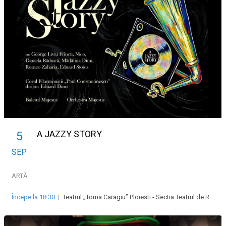
A JAZZY STORY
5
SEP
ARTĂ
Începe la 18:30
|
Teatrul „Toma Caragiu” Ploiesti - Sectia Teatrul de Revista „Majestic”