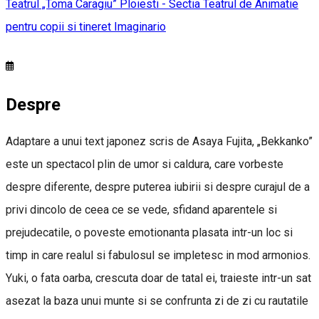
Teatrul „Toma Caragiu” Ploiesti - Sectia Teatrul de Animatie
pentru copii si tineret Imaginario
Despre
Adaptare a unui text japonez scris de Asaya Fujita, „Bekkanko”
este un spectacol plin de umor si caldura, care vorbeste
despre diferente, despre puterea iubirii si despre curajul de a
privi dincolo de ceea ce se vede, sfidand aparentele si
prejudecatile, o poveste emotionanta plasata intr-un loc si
timp in care realul si fabulosul se impletesc in mod armonios.
Yuki, o fata oarba, crescuta doar de tatal ei, traieste intr-un sat
asezat la baza unui munte si se confrunta zi de zi cu rautatile