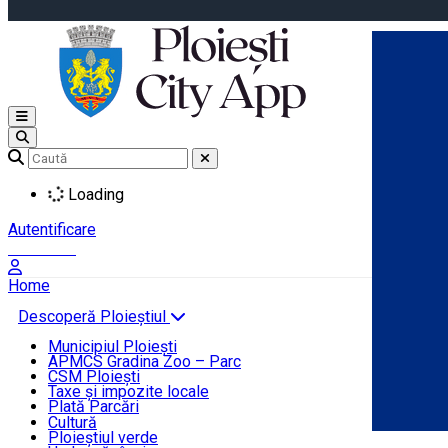
Open main menu
Loading
Autentificare
Înscrie-te
Home
Descoperă Ploieștiul
Agenda evenimentelor
Municipiul Ploiești
Știri Primărie
APMCS Gradina Zoo – Parc
CSM Ploiești
Taxe și impozite locale
Turist în Ploiești
Plată Parcări
Cultură
Ploieștiul verde
Contact
Română