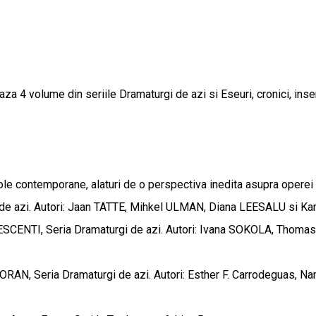
za 4 volume din seriile Dramaturgi de azi si Eseuri, cronici, inse
iole contemporane, alaturi de o perspectiva inedita asupra operei
i. Autori: Jaan TATTE, Mihkel ULMAN, Diana LEESALU si Kare
eria Dramaturgi de azi. Autori: Ivana SOKOLA, Thomas FREY
ria Dramaturgi de azi. Autori: Esther F. Carrodeguas, Nando