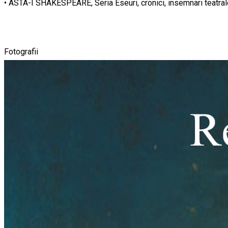
• ASTA-I SHAKESPEARE, Seria Eseuri, cronici, insemnari teatral
Fotografii