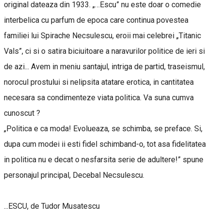
original dateaza din 1933. „…Escu” nu este doar o comedie
interbelica cu parfum de epoca care continua povestea
familiei lui Spirache Necsulescu, eroii mai celebrei „Titanic
Vals”, ci si o satira biciuitoare a naravurilor politice de ieri si
de azi... Avem in meniu santajul, intriga de partid, traseismul,
norocul prostului si nelipsita atatare erotica, in cantitatea
necesara sa condimenteze viata politica. Va suna cumva
cunoscut ?
„Politica e ca moda! Evolueaza, se schimba, se preface. Si,
dupa cum modei ii esti fidel schimband-o, tot asa fidelitatea
in politica nu e decat o nesfarsita serie de adultere!” spune
personajul principal, Decebal Necsulescu.
...ESCU, de Tudor Musatescu