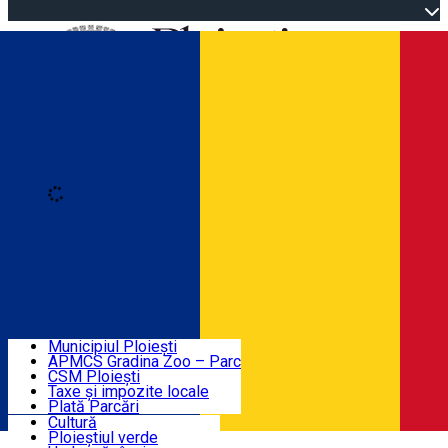
Open main menu
Loading
Autentificare
Înscrie-te
Home
Descoperă Ploieștiul
Agenda evenimentelor
Municipiul Ploiești
Știri Primărie
APMCS Gradina Zoo – Parc
CSM Ploiești
Taxe și impozite locale
Turist în Ploiești
Plată Parcări
Cultură
Ploieștiul verde
Contact
Română