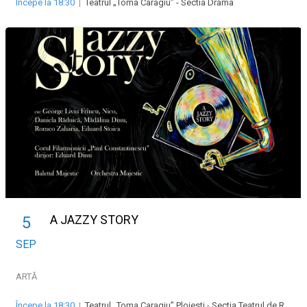
Începe la 18:30
|
Teatrul „Toma Caragiu” - Sectia Drama
A JAZZY STORY
5
SEP
ARTĂ
Începe la 18:30
|
Teatrul „Toma Caragiu” Ploiesti - Sectia Teatrul de Revista „Majestic”