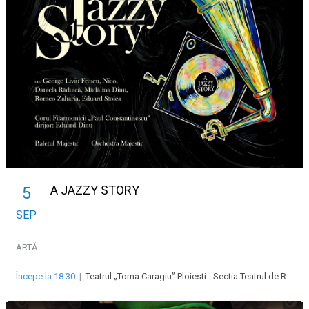
A JAZZY STORY
5
SEP
ARTĂ
Începe la 18:30
|
Teatrul „Toma Caragiu” Ploiesti - Sectia Teatrul de Revista „Majestic”