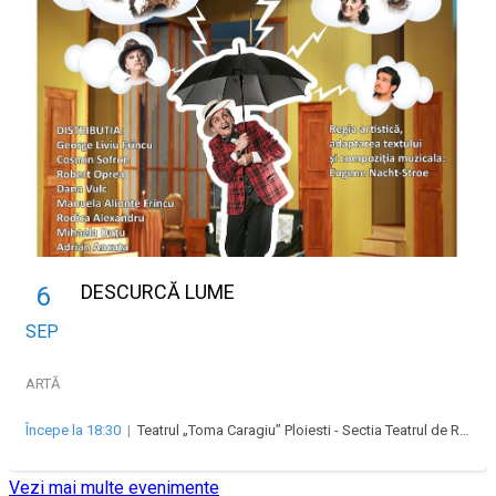
DESCURCĂ LUME
6
SEP
ARTĂ
Începe la 18:30
|
Teatrul „Toma Caragiu” Ploiesti - Sectia Teatrul de Revista „Majestic”
Vezi mai multe evenimente