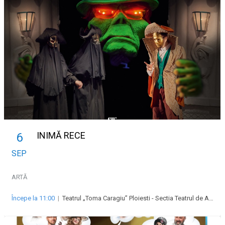
INIMĂ RECE
6
SEP
ARTĂ
Începe la 11:00
|
Teatrul „Toma Caragiu” Ploiesti - Sectia Teatrul de Animatie pentru copii si tineret Imaginario