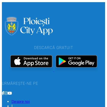
DESCARCĂ GRATUIT
URMĂREȘTE-NE PE
Despre noi
|