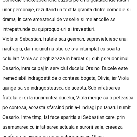
unor personaje, rezultand un text la granita dintre comedie si
drama, in care amestecul de veselie si melancolie se
intrepatrunde cu quiproquo-uri si travestiuri.
Viola si Sebastian, fratele sau geaman, supravietuiesc unui
naufragiu, dar niciunul nu stie ce s-a intamplat cu soarta
celuilalt. Viola se deghizeaza in barbat si, sub pseudonimul
Cesario, intra ca paj in serviciul ducelui Orsino. Ducele este
iremediabil indragostit de o contesa bogata, Olivia, iar Viola
ajunge sa se indragosteasca de acesta. Sub infatisarea
fratelui ei si la rugamintea ducelui, Viola merge sa o peteasca
pe contesa, aceasta sfarsind prin a-l indragi pe tanarul numit
Cesario. Intre timp, isi face aparitia si Sebastian care, prin
asemanarea cu infatisarea actuala a surorii sale, creeaza
confuzie si ajunge sa se casatoreasca cu Olivia.