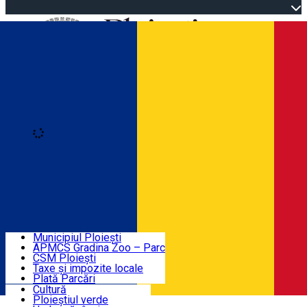
Open main menu
Loading
Autentificare
Înscrie-te
Home
Descoperă Ploieștiul
Agenda evenimentelor
Municipiul Ploiești
Știri Primărie
APMCS Gradina Zoo – Parc
CSM Ploiești
Taxe și impozite locale
Turist în Ploiești
Plată Parcări
Cultură
Ploieștiul verde
Contact
Română