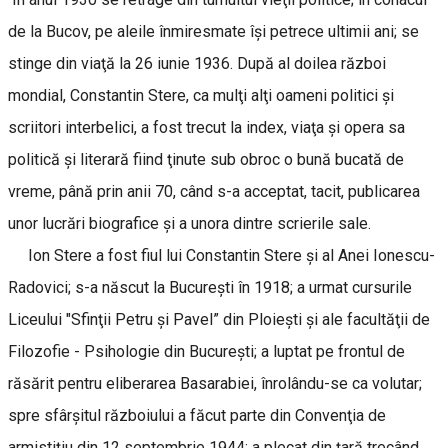
de la Bucov, pe aleile înmiresmate îşi petrece ultimii ani; se
stinge din viaţă la 26 iunie 1936. După al doilea război
mondial, Constantin Stere, ca mulţi alţi oameni politici şi
scriitori interbelici, a fost trecut la index, viaţa şi opera sa
politică şi literară fiind ţinute sub obroc o bună bucată de
vreme, până prin anii 70, când s-a acceptat, tacit, publicarea
unor lucrări biografice şi a unora dintre scrierile sale.
Ion Stere a fost fiul lui Constantin Stere şi al Anei Ionescu-
Radovici; s-a născut la Bucureşti în 1918; a urmat cursurile
Liceului "Sfinţii Petru şi Pavel” din Ploieşti şi ale facultăţii de
Filozofie - Psihologie din Bucureşti; a luptat pe frontul de
răsărit pentru eliberarea Basarabiei, înrolându-se ca volutar;
spre sfârşitul războiului a făcut parte din Convenţia de
armistiţiu din 12 septembrie 1944; a plecat din ţară trecând