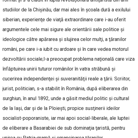
studiilor de la Chişinău, dar mai ales în şcoala dură a exilului
siberian, experienţe de viaţă extraordinare care i-au oferit
argumentele cele mai sigure ale orientării sale politice şi
ideologice către apărarea şi slujirea celor mulţi, a ţăranilor
români, pe care i-a iubit cu ardoare şi în care vedea motorul
dezvoltării sociale;l-a preocupat problema naţională care viza
înfăptuirea unirii tuturor românilor în vatra străbună şi
cucerirea independenţei şi suveranităţii reale a ţării. Scriitor,
jurist, politician, s-a stabilit în România, după eliberarea din
surghiun, în anul 1892, unde a găsit mediul politic şi cultural
de la Iaşi, dar şi de la Ploieşti, propice susţinerii ideilor
socialist-poporaniste, iar mai apoi social-liberale, ale luptei
de eliberare a Basarabiei de sub dominaţia ţaristă, pentru
unirea cu Patria-mamă şi emanciparea ţăranilor.