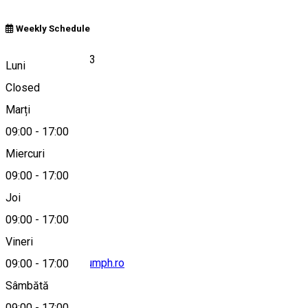
Weekly Schedule
strada Dacia, nr. 13
Luni
Closed
Marți
Hartă
09:00
-
17:00
Miercuri
09:00
-
17:00
0244 344 040
Joi
09:00
-
17:00
Vineri
office@histmuseumph.ro
09:00
-
17:00
Sâmbătă
09:00
-
17:00