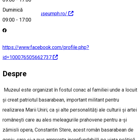
Duminică
http://www.histmuseumph.ro/
09:00
-
17:00
https://www.facebook.com/profile.php?
id=100076505662737
Despre
Muzeul este organizat în fostul conac al familiei unde a locuit
şi creat patriotul basarabean, important militant pentru
realizarea Marii Uniri; ca şi alte personalităţi ale culturii şi artei
româneşti care au ales meleagurile prahovene pentru a-şi
zămisli opera, Constantin Stere, acest român basarabean de
geniu, care şi-a pus amprenta inconfundabilă pe viaţa politică