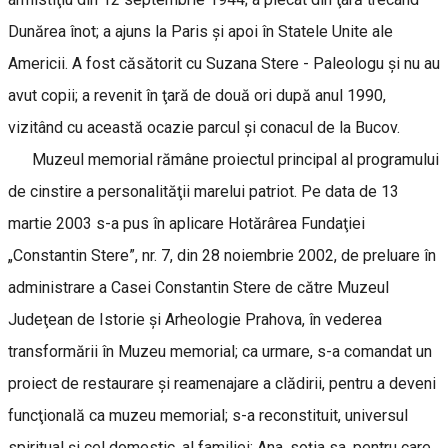
Dunărea înot; a ajuns la Paris şi apoi în Statele Unite ale
Americii. A fost căsătorit cu Suzana Stere - Paleologu şi nu au
avut copii; a revenit în ţară de două ori după anul 1990,
vizitând cu această ocazie parcul şi conacul de la Bucov.
Muzeul memorial rămâne proiectul principal al programului
de cinstire a personalităţii marelui patriot. Pe data de 13
martie 2003 s-a pus în aplicare Hotărârea Fundaţiei
„Constantin Stere”, nr. 7, din 28 noiembrie 2002, de preluare în
administrare a Casei Constantin Stere de către Muzeul
Judeţean de Istorie şi Arheologie Prahova, în vederea
transformării în Muzeu memorial; ca urmare, s-a comandat un
proiect de restaurare şi reamenajare a clădirii, pentru a deveni
funcţională ca muzeu memorial; s-a reconstituit, universul
spiritual şi cel domestic, al familiei; Ana, soţia sa, pentru care