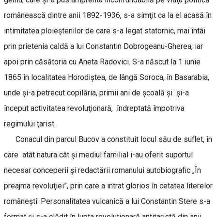
românească dintre anii 1892-1936, s-a simţit ca la el acasă în
intimitatea ploieştenilor de care s-a legat statornic, mai întâi
prin prietenia caldă a lui Constantin Dobrogeanu-Gherea, iar
apoi prin căsătoria cu Aneta Radovici. S-a născut la 1 iunie
1865 în localitatea Horodiştea, de lângă Soroca, în Basarabia,
unde şi-a petrecut copilăria, primii ani de şcoală şi şi-a
început activitatea revoluţionară, îndreptată împotriva
regimului ţarist.
Conacul din parcul Bucov a constituit locul său de suflet, în
care atât natura cât şi mediul familial i-au oferit suportul
necesar conceperii şi redactării romanului autobiografic „În
preajma revoluţiei”, prin care a intrat glorios în cetatea literelor
româneşti. Personalitatea vulcanică a lui Constantin Stere s-a
format şi s-a clădit în lupta revoluţionară antiţaristă din anii