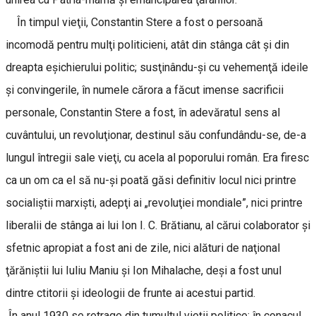
În timpul vieţii, Constantin Stere a fost o persoană
incomodă pentru mulţi politicieni, atât din stânga cât şi din
dreapta eşichierului politic; susţinându-şi cu vehemenţă ideile
şi convingerile, în numele cărora a făcut imense sacrificii
personale, Constantin Stere a fost, în adevăratul sens al
cuvântului, un revoluţionar, destinul său confundându-se, de-a
lungul întregii sale vieţi, cu acela al poporului român. Era firesc
ca un om ca el să nu-şi poată găsi definitiv locul nici printre
socialiştii marxişti, adepţi ai „revoluţiei mondiale”, nici printre
liberalii de stânga ai lui Ion I. C. Brătianu, al cărui colaborator şi
sfetnic apropiat a fost ani de zile, nici alături de naţional
ţărăniştii lui Iuliu Maniu şi Ion Mihalache, deşi a fost unul
dintre ctitorii şi ideologii de frunte ai acestui partid.
În anul 1930 se retrage din tumultul vieţii politice; în conacul