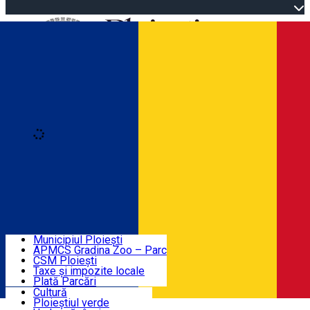
Open main menu
Loading
Autentificare
Înscrie-te
Home
Descoperă Ploieștiul
Agenda evenimentelor
Municipiul Ploiești
Știri Primărie
APMCS Gradina Zoo – Parc
CSM Ploiești
Taxe și impozite locale
Turist în Ploiești
Plată Parcări
Cultură
Ploieștiul verde
Contact
Română