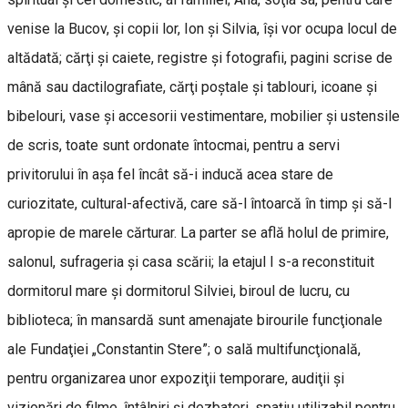
venise la Bucov, şi copii lor, Ion şi Silvia, îşi vor ocupa locul de
altădată; cărţi şi caiete, registre şi fotografii, pagini scrise de
mână sau dactilografiate, cărţi poştale şi tablouri, icoane şi
bibelouri, vase şi accesorii vestimentare, mobilier şi ustensile
de scris, toate sunt ordonate întocmai, pentru a servi
privitorului în aşa fel încât să-i inducă acea stare de
curiozitate, cultural-afectivă, care să-l întoarcă în timp şi să-l
apropie de marele cărturar. La parter se află holul de primire,
salonul, sufrageria şi casa scării; la etajul I s-a reconstituit
dormitorul mare şi dormitorul Silviei, biroul de lucru, cu
biblioteca; în mansardă sunt amenajate birourile funcţionale
ale Fundaţiei „Constantin Stere”; o sală multifuncţională,
pentru organizarea unor expoziţii temporare, audiţii şi
vizionări de filme, întâlniri şi dezbateri, spaţiu utilizabil pentru