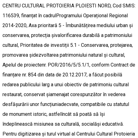
CENTRU CULTURAL PROTOIERIA PLOIESTI NORD, Cod SMIS:
116539, finanțat în cadrulProgramului Operațional Regional
2014-2020, Axa prioritară 5 - Îmbunătățirea mediului urban și
conservarea, protecția șivalorificarea durabilă a patrimoniului
cultural, Prioritatea de investiții 5.1 - Conservarea, protejarea,
promovarea șidezvoltarea patrimoniului natural și cultural,
Apelul de proiectenr. POR/2016/5/5.1/1, conform Contract de
finanțare nr. 854 din data de 20.12.2017, a făcut posibilă
redarea publicului larg a unui obiectiv de patrimoniu cultural
restaurat, conservat șiamenajat corespunzător în vederea
desfășurării unor funcțiuniadecvate, compatibile cu statutul
de monument istoric, astfelîncât să poată să își
îndeplinească misiunea sa culturală, socialăși educativă.
Pentru digitizarea și turul virtual al Centrului Cultural Protoieria