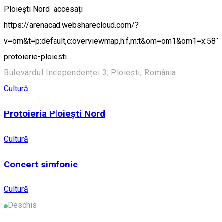
Ploiești Nord accesați
https://arenacad.websharecloud.com/?
v=om&t=p:default,c:overviewmap,h:f,m:t&om=om1&om1=x:5810
protoierie-ploiesti
Bulevardul Independenței 3, Ploiești, România
Cultură
Protoieria Ploiești Nord
Cultură
Concert simfonic
Cultură
Deschis