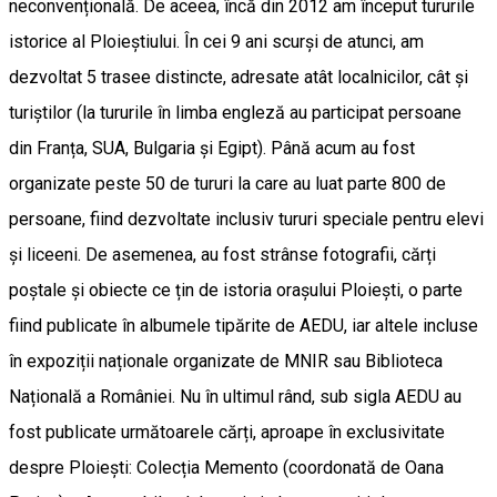
neconvențională. De aceea, încă din 2012 am început tururile
istorice al Ploieștiului. În cei 9 ani scurși de atunci, am
dezvoltat 5 trasee distincte, adresate atât localnicilor, cât și
turiștilor (la tururile în limba engleză au participat persoane
din Franța, SUA, Bulgaria și Egipt). Până acum au fost
organizate peste 50 de tururi la care au luat parte 800 de
persoane, fiind dezvoltate inclusiv tururi speciale pentru elevi
și liceeni. De asemenea, au fost strânse fotografii, cărți
poștale și obiecte ce țin de istoria orașului Ploiești, o parte
fiind publicate în albumele tipărite de AEDU, iar altele incluse
în expoziții naționale organizate de MNIR sau Biblioteca
Națională a României. Nu în ultimul rând, sub sigla AEDU au
fost publicate următoarele cărți, aproape în exclusivitate
despre Ploiești: Colecția Memento (coordonată de Oana