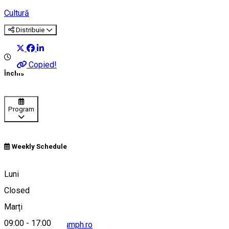
Cultură
Distribuie
Copied!
Închis
Program
Weekly Schedule
0244 522 914
Luni
Closed
Marți
09:00
-
17:00
office@histmuseumph.ro