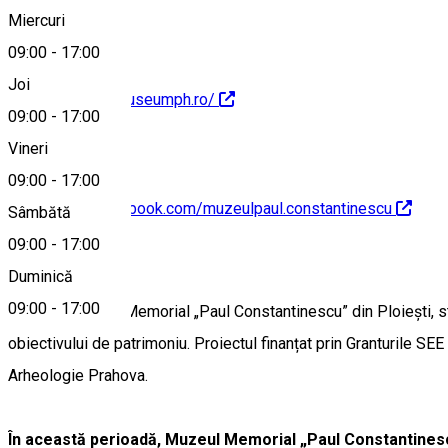
Miercuri
09:00
-
17:00
Joi
http://www.histmuseumph.ro/
09:00
-
17:00
Vineri
09:00
-
17:00
https://www.facebook.com/muzeulpaul.constantinescu
Sâmbătă
09:00
-
17:00
Despre
Duminică
09:00
-
17:00
Sediul Muzeului Memorial „Paul Constantinescu” din Ploieşti, str
obiectivului de patrimoniu. Proiectul finanțat prin Granturile 
Arheologie Prahova.
În această perioadă, Muzeul Memorial „Paul Constantinescu”