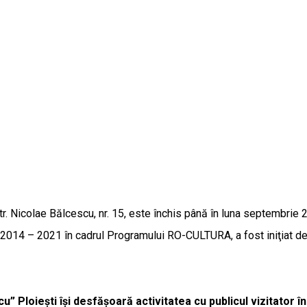
. Nicolae Bălcescu, nr. 15, este închis până în luna septembrie 202
SEE 2014 – 2021 în cadrul Programului RO-CULTURA, a fost iniţiat 
 Ploieşti își desfăşoară activitatea cu publicul vizitator î