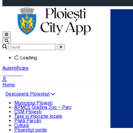
Open main menu
Loading
Autentificare
Înscrie-te
Home
Descoperă Ploieștiul
Agenda evenimentelor
Municipiul Ploiești
Știri Primărie
APMCS Gradina Zoo – Parc
CSM Ploiești
Taxe și impozite locale
Turist în Ploiești
Plată Parcări
Cultură
Ploieștiul verde
Contact
Română