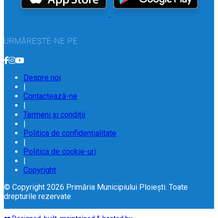
URMĂREȘTE-NE PE
Despre noi
|
Contactează-ne
|
Termeni și condiții
|
Politica de confidențialitate
|
Politica de cookie-uri
|
Copyright
© Copyright 2026 Primăria Municipiului Ploiești. Toate
drepturile rezervate