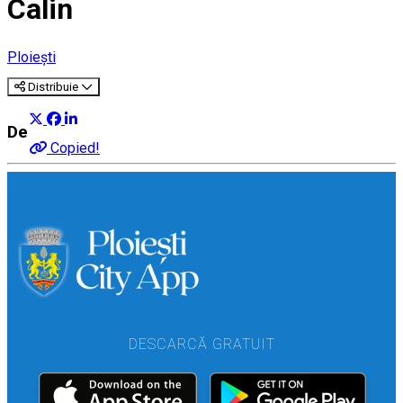
Calin
Ploiești
Distribuie
Despre
Copied!
DESCARCĂ GRATUIT