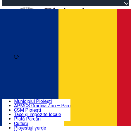
Open main menu
Loading
Autentificare
Înscrie-te
Home
Descoperă Ploieștiul
Agenda evenimentelor
Municipiul Ploiești
Știri Primărie
APMCS Gradina Zoo – Parc
CSM Ploiești
Taxe și impozite locale
Turist în Ploiești
Plată Parcări
Cultură
Ploieștiul verde
Contact
Română