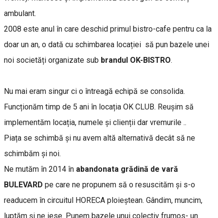
ambulant.
2008 este anul în care deschid primul bistro-cafe pentru ca la
doar un an, o dată cu schimbarea locației să pun bazele unei
noi societăți organizate sub
brandul OK-BISTRO
.
Nu mai eram singur ci o întreagă echipă se consolida.
Funcționăm timp de 5 ani în locația OK CLUB. Reușim să
implementăm locația, numele și clienții dar vremurile ..
Piața se schimbă și nu avem altă alternativă decât să ne
schimbăm și noi.
Ne mutăm în 2014 în
abandonata grădină de vară
BULEVARD
pe care ne propunem să o resuscităm și s-o
readucem în circuitul HORECA ploieștean. Gândim, muncim,
luptăm și ne iese. Punem bazele unui colectiv frumos- un