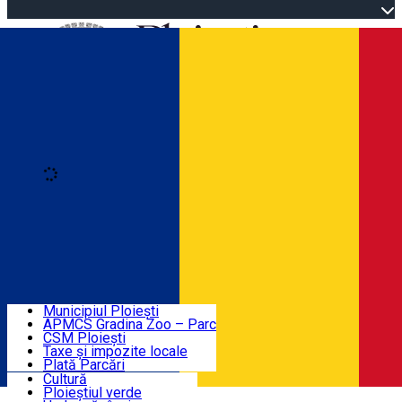
Open main menu
Loading
Autentificare
Înscrie-te
Home
Descoperă Ploieștiul
Agenda evenimentelor
Municipiul Ploiești
Știri Primărie
APMCS Gradina Zoo – Parc
CSM Ploiești
Taxe și impozite locale
Turist în Ploiești
Plată Parcări
Cultură
Ploieștiul verde
Contact
Română