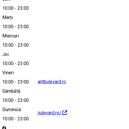
10:00
-
23:00
Marți
Hartă
10:00
-
23:00
Miercuri
10:00
-
23:00
0723 617 654
Joi
10:00
-
23:00
Vineri
comenzi@restaurantbulevard.ro
10:00
-
23:00
Sâmbătă
10:00
-
23:00
Duminică
https://restaurantbulevard.ro/
10:00
-
23:00