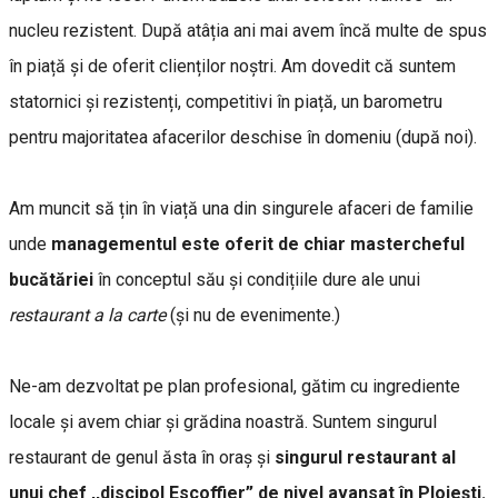
nucleu rezistent. După atâția ani mai avem încă multe de spus
în piață și de oferit clienților noștri. Am dovedit că suntem
statornici și rezistenți, competitivi în piață, un barometru
pentru majoritatea afacerilor deschise în domeniu (după noi).
Am muncit să țin în viață una din singurele afaceri de familie
unde
managementul este oferit de chiar mastercheful
bucătăriei
în conceptul său și condițiile dure ale unui
restaurant a la carte
(și nu de evenimente.)
Ne-am dezvoltat pe plan profesional, gătim cu ingrediente
locale și avem chiar și grădina noastră. Suntem singurul
restaurant de genul ăsta în oraș și
singurul restaurant al
unui chef ,,discipol Escoffier” de nivel avansat în Ploiești.