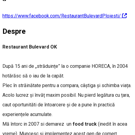
https://www.facebook.com/RestaurantBulevardPloiesti/
Despre
Restaurant Bulevard OK
După 15 ani de „străduințe” la o companie HORECA, în 2004
hotărăsc să o iau de la capăt.
Plec în străinătate pentru a compara, câștiga și schimba viața.
Acolo lucrez și învăț maxim posibil. Nu pierd legătura cu țara,
caut oportunităti de întoarcere și de a pune în practică
experiențele acumulate.
Mă întorc in 2007 si demarez un
food truck
(inedit în acea
vreme). Muncesc și implementez acest gen de comerț