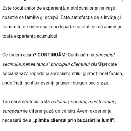
Este rodul anilor de experiență, a strădaniilor și neliniștii
noastre ca familie și echipă. Este satisfacția de a învăța și
transmite dezinteresat,mai departe spiritul ce mă animă și
toată experiența acumulată.
Ce facem acum?
CONTINUĂM!
Continuăm în
principiul
vecinului,,nenea Iancu” principiul clientului răsfățat
care
socializează repede și apreciază stilul gurmet local fusion,
unde însă sunt bineveniți și tinerii burgeri sau pizza.
Tocmai amestecul ăsta
balcanic, oriental, mediteranian,
european
ne diferențiază de ceilalți. Avem experiența
necesară de a
,,plimba clientul prin bucătăriile lumii”.