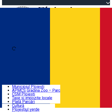
Open main menu
Loading
Autentificare
Înscrie-te
Home
Descoperă Ploieștiul
Agenda evenimentelor
Municipiul Ploiești
Știri Primărie
APMCS Gradina Zoo – Parc
CSM Ploiești
Taxe și impozite locale
Turist în Ploiești
Plată Parcări
Cultură
Ploieștiul verde
Contact
Română