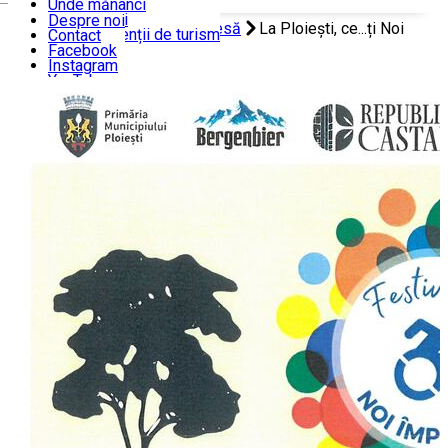
Unde mănânci
Unde dormi
Despre noi
Acasă
Comunicate de presă
La Ploiești, ce...ți Noi
Ghizi și agenții de turism
Contact
Facebook
împreună!
Instagram
YouTube