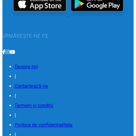
URMĂREȘTE-NE PE
Despre noi
|
Contactează-ne
|
Termeni și condiții
|
Politica de confidențialitate
|