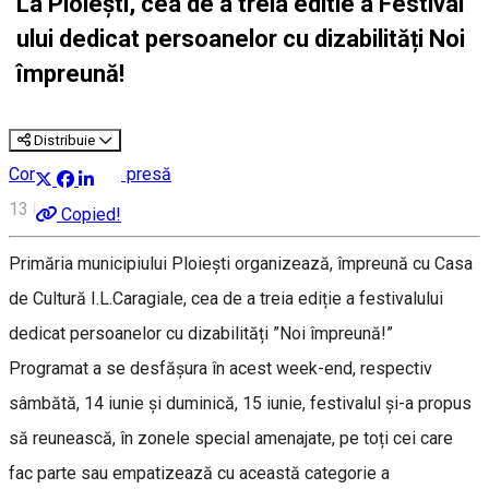
La Ploiești, cea de a treia editie a Festival
ului dedicat persoanelor cu dizabilități Noi
împreună!
Distribuie
Comunicate de presă
13 Iunie, 15:21
Copied!
Primăria municipiului Ploiești organizează, împreună cu Casa
de Cultură I.L.Caragiale, cea de a treia ediție a festivalului
dedicat persoanelor cu dizabilități ”Noi împreună!”
Programat a se desfășura în acest week-end, respectiv
sâmbătă, 14 iunie și duminică, 15 iunie, festivalul și-a propus
să reunească, în zonele special amenajate, pe toți cei care
fac parte sau empatizează cu această categorie a