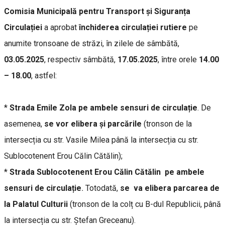
Comisia Municipală pentru Transport și Siguranța
Circulației
a aprobat
închiderea circulației rutiere
pe
anumite tronsoane de străzi, în zilele de sâmbătă,
03.05.2025
, respectiv sâmbătă,
17.05.2025
, între orele
14.00
– 18.00
, astfel:
*
Strada Emile Zola pe ambele sensuri de circulație
. De
asemenea,
se vor elibera și parcările
(tronson de la
intersecția cu str. Vasile Milea până la intersecția cu str.
Sublocotenent Erou Călin Cătălin);
*
Strada Sublocotenent Erou Călin Cătălin
pe ambele
sensuri de circulație
.
Totodată,
se va elibera parcarea de
la Palatul Culturii
(tronson de la colț cu B-dul Republicii, până
la intersecția cu str. Ștefan Greceanu).