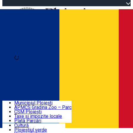
Open main menu
Loading
Autentificare
Înscrie-te
Home
Descoperă Ploieștiul
Agenda evenimentelor
Municipiul Ploiești
Știri Primărie
APMCS Gradina Zoo – Parc
CSM Ploiești
Taxe și impozite locale
Turist în Ploiești
Plată Parcări
Cultură
Ploieștiul verde
Contact
Română