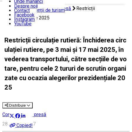
Unde mănânci
Unde dormi
Despre noi
Acasă
Comunicate de presă
Restricții
Ghizi și agenții de turism
Contact
Facebook
circu...ezidențiale 2025
Instagram
YouTube
Restricții circulație rutieră: Închiderea circ
ulației rutiere, pe 3 mai și 17 mai 2025, în
vederea transportului, către secțiile de vo
tare, pentru cele 2 tururi de scrutin organi
zate cu ocazia alegerilor prezidențiale 20
25
Distribuie
Comunicate de presă
28 Aprilie, 11:17
Copied!