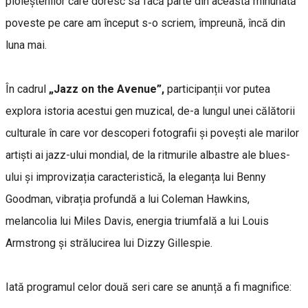
ploieștenilor care doresc să facă parte din această minunată
poveste pe care am început s-o scriem, împreună, încă din
luna mai.
În cadrul
„Jazz on the Avenue”,
participanții vor putea
explora istoria acestui gen muzical, de-a lungul unei călătorii
culturale în care vor descoperi fotografii și povești ale marilor
artiști ai jazz-ului mondial, de la ritmurile albastre ale blues-
ului și improvizația caracteristică, la eleganța lui Benny
Goodman, vibrația profundă a lui Coleman Hawkins,
melancolia lui Miles Davis, energia triumfală a lui Louis
Armstrong și strălucirea lui Dizzy Gillespie.
Iată programul celor două seri care se anunță a fi magnifice: