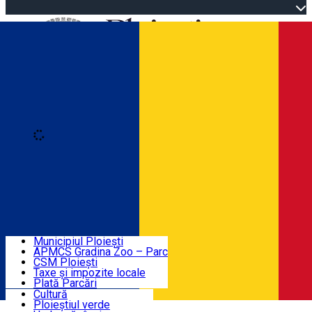
Open main menu
Loading
Autentificare
Înscrie-te
Home
Descoperă Ploieștiul
Agenda evenimentelor
Municipiul Ploiești
Știri Primărie
APMCS Gradina Zoo – Parc
CSM Ploiești
Taxe și impozite locale
Turist în Ploiești
Plată Parcări
Cultură
Ploieștiul verde
Contact
Română