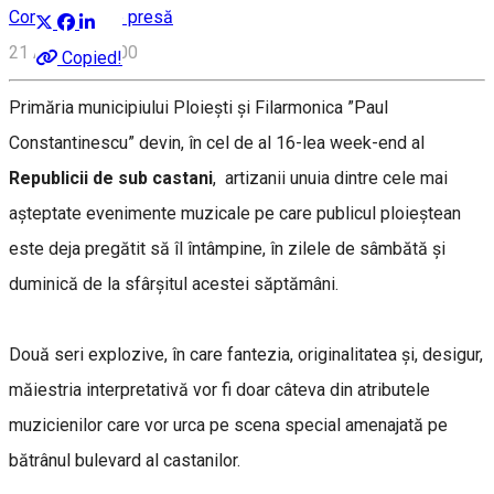
Comunicate de presă
21 August, 14:00
Copied!
Primăria municipiului Ploiești și Filarmonica ”Paul
Constantinescu” devin, în cel de al 16-lea week-end al
Republicii de sub castani
, artizanii unuia dintre cele mai
așteptate evenimente muzicale pe care publicul ploieștean
este deja pregătit să îl întâmpine, în zilele de sâmbătă și
duminică de la sfârșitul acestei săptămâni.
Două seri explozive, în care fantezia, originalitatea și, desigur,
măiestria interpretativă vor fi doar câteva din atributele
muzicienilor care vor urca pe scena special amenajată pe
bătrânul bulevard al castanilor.