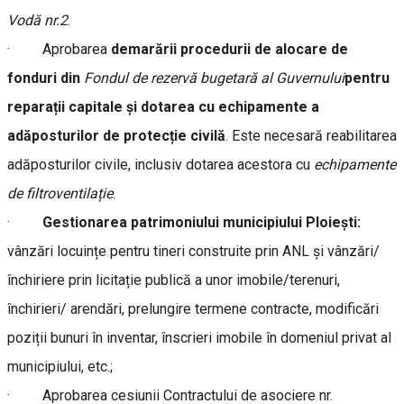
Vodă nr.2
.
· Aprobarea
demarării procedurii de alocare de
fonduri din
Fondul de rezervă bugetară al Guvernului
pentru
reparații capitale și dotarea cu echipamente a
adăposturilor de protecție civilă
. Este necesară reabilitarea
adăposturilor civile, inclusiv dotarea acestora cu
echipamente
de filtroventilație
.
·
Gestionarea patrimoniului municipiului Ploiești:
vânzări locuințe pentru tineri construite prin ANL și vânzări/
închiriere prin licitație publică a unor imobile/terenuri,
închirieri/ arendări, prelungire termene contracte, modificări
poziții bunuri în inventar, înscrieri imobile în domeniul privat al
municipiului, etc.;
· Aprobarea cesiunii Contractului de asociere nr.