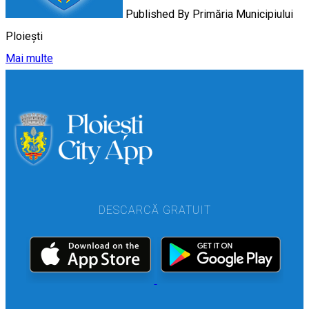
Published By
Primăria Municipiului
Ploiești
Mai multe
DESCARCĂ GRATUIT