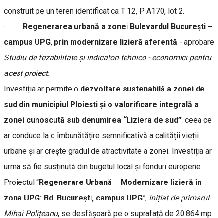
construit pe un teren identificat ca T 12, P A170, lot 2.
·
Regenerarea urbană a zonei Bulevardul București –
campus UPG
,
prin
modernizare
lizieră aferentă
- aprobare
Studiu de fezabilitate și indicatori tehnico - economici pentru
acest proiect.
Investiția ar permite o
dezvoltare sustenabilă a zonei de
sud din municipiul Ploiești și o valorificare integrală a
zonei cunoscută sub denumirea “Liziera de sud”
, ceea ce
ar conduce la o îmbunătățire semnificativă a calității vieții
urbane și ar crește gradul de atractivitate a zonei. Investiția ar
urma să fie susținută din bugetul local și fonduri europene.
Proiectul “
Regenerare Urbană – Modernizare lizieră în
zona UPG: Bd. București, campus UPG
”,
inițiat de primarul
Mihai Polițeanu
, se desfășoară pe o suprafață de 20.864 mp