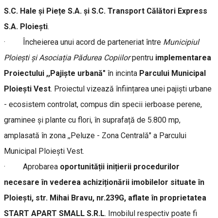
S.C. Hale și Piețe S.A. și S.C. Transport Călători Express
S.A. Ploiești
.
· Încheierea unui acord de parteneriat între
Municipiul
Ploiești și Asociația Pădurea Copiilor
pentru
implementarea
Proiectului ,,Pajiște urbană"
în incinta
Parcului Municipal
Ploiești Vest
. Proiectul vizează înființarea unei pajiști urbane
- ecosistem controlat, compus din specii ierboase perene,
graminee și plante cu flori, în suprafață de 5.800 mp,
amplasată în zona ,,Peluze - Zona Centrală" a Parcului
Municipal Ploiești Vest.
· Aprobarea
oportunității inițierii procedurilor
necesare în vederea achiziționării imobilelor situate în
Ploiești, str. Mihai Bravu, nr.239G, aflate în proprietatea
START APART SMALL S.R.L
. Imobilul respectiv poate fi