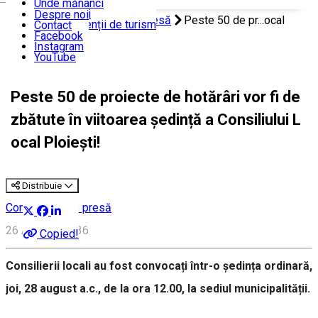
Unde mănânci
Unde dormi
Despre noi
Acasă
Comunicate de presă
Peste 50 de pr...ocal
Ghizi și agenții de turism
Contact
Facebook
Ploiești!
Instagram
YouTube
Peste 50 de proiecte de hotărâri vor fi de
zbătute în viitoarea ședință a Consiliului L
ocal Ploiești!
Distribuie
Comunicate de presă
26 August, 15:36
Copied!
Consilierii locali au fost convocați într-o ședința ordinară,
joi, 28 august a.c., de la ora 12.00, la sediul municipalității.