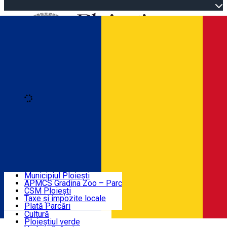
Open main menu
Loading
Autentificare
Înscrie-te
Home
Descoperă Ploieștiul
Agenda evenimentelor
Municipiul Ploiești
Știri Primărie
APMCS Gradina Zoo – Parc
CSM Ploiești
Taxe și impozite locale
Turist în Ploiești
Plată Parcări
Cultură
Ploieștiul verde
Contact
Română