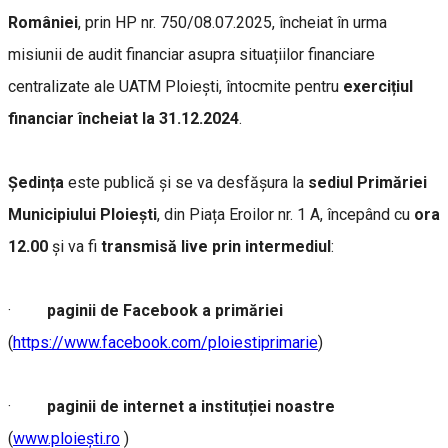
României
,
prin HP nr. 750/08.07.2025, încheiat în urma
misiunii de audit financiar asupra situațiilor financiare
centralizate ale UATM Ploiești, întocmite pentru
exercițiul
financiar încheiat la 31.12.2024
.
Ședința
este publică și se va desfășura la
sediul Primăriei
Municipiului Ploiești
, din Piața Eroilor nr. 1 A, începând cu
ora
12.00
și va fi
transmisă live prin intermediul
:
·
paginii de Facebook a primăriei
(
https://www.facebook.com/ploiestiprimarie
)
·
paginii de internet a instituției
noastre
(
www.ploiești.ro
)