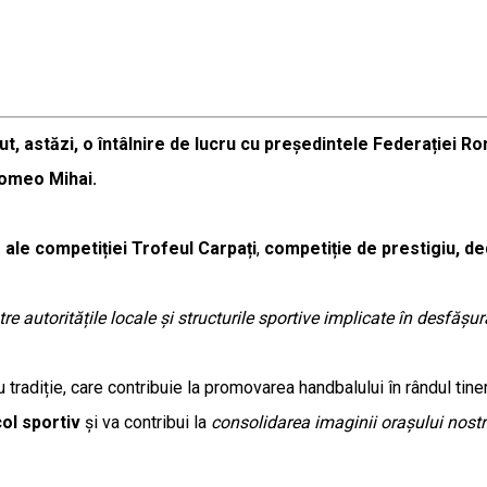
vut, astăzi, o întâlnire de lucru cu președintele Federației
Romeo Mihai.
e ale competiției Trofeul Carpați
,
competiție de prestigiu, ded
re autoritățile locale și structurile sportive implicate în desfăș
 tradiție, care contribuie la promovarea handbalului în rândul tineril
ol sportiv
și va contribui la
consolidarea imaginii orașului nostr