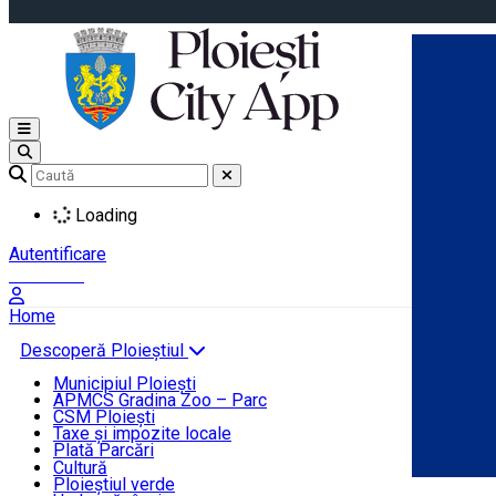
Open main menu
Loading
Autentificare
Înscrie-te
Home
Descoperă Ploieștiul
Agenda evenimentelor
Municipiul Ploiești
Știri Primărie
APMCS Gradina Zoo – Parc
CSM Ploiești
Taxe și impozite locale
Turist în Ploiești
Plată Parcări
Cultură
Ploieștiul verde
Contact
Română