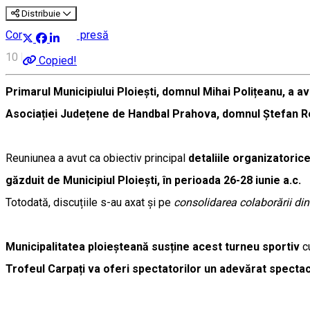
Distribuie
Comunicate de presă
10 Iunie, 14:30
Copied!
Primarul Municipiului Ploiești, domnul Mihai Polițeanu, a a
Asociației Județene de Handbal Prahova, domnul Ștefan 
Reuniunea a avut ca obiectiv principal
detaliile organizatoric
găzduit de Municipiul Ploiești, în perioada 26-28 iunie a.c.
Totodată, discuțiile s-au axat și pe
consolidarea colaborării dint
Municipalitatea ploieșteană susține acest turneu sportiv
cu
Trofeul Carpați va oferi spectatorilor un adevărat spectac